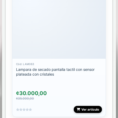
STAMPING
STICKER
DECALES
GEL
TALLER
Cód: LAM063
Lampara de secado pantalla tactil con sensor
TIPS
plateada con cristales
TONES
SUCURSALES
¢30.000,00
¢35.000,00
ARE
Ver artículo
STORE