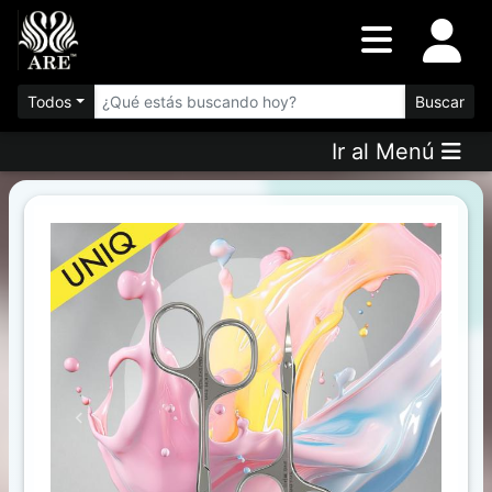
Inventario
DESTACADOS
Todos
Buscar
Ir al Menú
Artículos
Destacados
Los
más
Vendidos
Promociones
Novedades
Previous
Next
FILTRO
AVANZADO