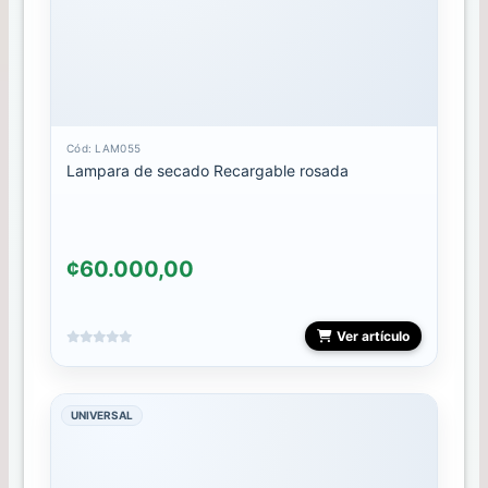
Mini
Gel
Polish
Mini
Rubber
10ml
Cód: LAM055
Lampara de secado Recargable rosada
Mini
semipermanantes
MOSTRARIO
¢60.000,00
PAINT
GEL
Ver artículo
PEDICURA
UNIVERSAL
PESTAÑAS
PINCELES