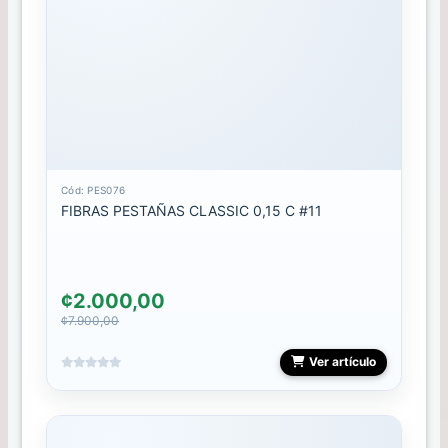
PLACA
POLVOS
POLY
GEL
PUNTAS
Cód: PES076
FIBRAS PESTAÑAS CLASSIC 0,15 C #11
REPUESTO
RUBBER
¢2.000,00
¢7.900,00
SELLOS
Ver artículo
SPIDER
GEL
STALEKS