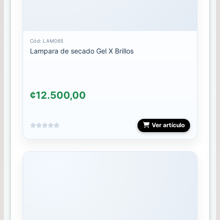
FOIL
Cód: LAM065
Gel
Lampara de secado Gel X Brillos
Polish
GELES
¢12.500,00
HERRAMIENTAS
INOX
Ver artículo
Herramientas
LAMPARA
LIMAS
MALETAS