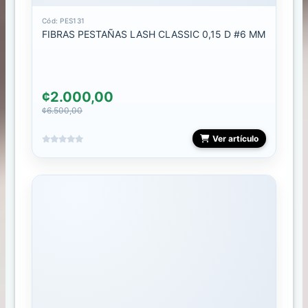
g
o
Cód: PES131
FIBRAS PESTAÑAS LASH CLASSIC 0,15 D #6 MM
FAMILIAS
ACCESORIOS
¢2.000,00
¢6.500,00
BRILLOS
Ver artículo
CABELLO
CARRUSELES
COMBOS
CRISTALES
CURSO
DEPILACION