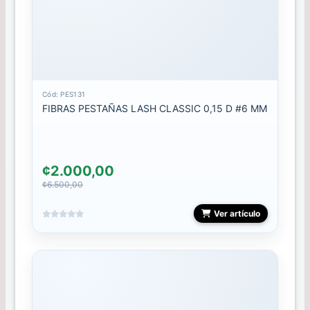
Mini
Gel
Polish
Mini
Rubber
10ml
Cód: PES131
FIBRAS PESTAÑAS LASH CLASSIC 0,15 D #6 MM
Mini
semipermanantes
MOSTRARIO
¢2.000,00
¢6.500,00
PAINT
GEL
Ver artículo
PEDICURA
PESTAÑAS
PINCELES