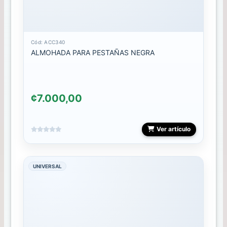
FOIL
Cód: ACC340
Gel
ALMOHADA PARA PESTAÑAS NEGRA
Polish
GELES
¢7.000,00
HERRAMIENTAS
INOX
Ver artículo
Herramientas
LAMPARA
UNIVERSAL
LIMAS
MALETAS