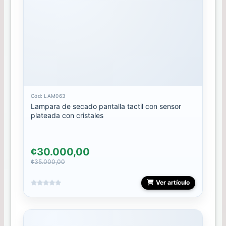
PLACA
POLVOS
POLY
GEL
PUNTAS
Cód: LAM063
Lampara de secado pantalla tactil con sensor
plateada con cristales
REPUESTO
RUBBER
¢30.000,00
¢35.000,00
SELLOS
Ver artículo
SPIDER
GEL
STALEKS