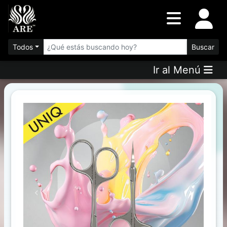
Inventario
DESTACADOS
Todos
Buscar
Ir al Menú
Artículos
Destacados
Los
más
Vendidos
Promociones
Novedades
Previous
Next
FILTRO
AVANZADO