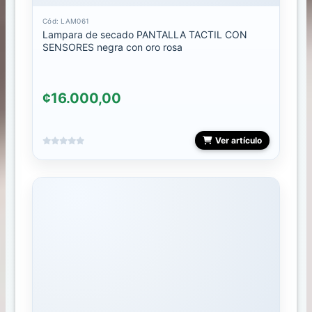
g
o
Cód: LAM061
Lampara de secado PANTALLA TACTIL CON
SENSORES negra con oro rosa
FAMILIAS
ACCESORIOS
¢16.000,00
BRILLOS
Ver artículo
CABELLO
CARRUSELES
COMBOS
CRISTALES
CURSO
DEPILACION