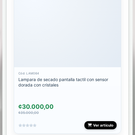
STAMPING
STICKER
DECALES
GEL
TALLER
Cód: LAM064
Lampara de secado pantalla tactil con sensor
TIPS
dorada con cristales
TONES
SUCURSALES
¢30.000,00
¢35.000,00
ARE
Ver artículo
STORE