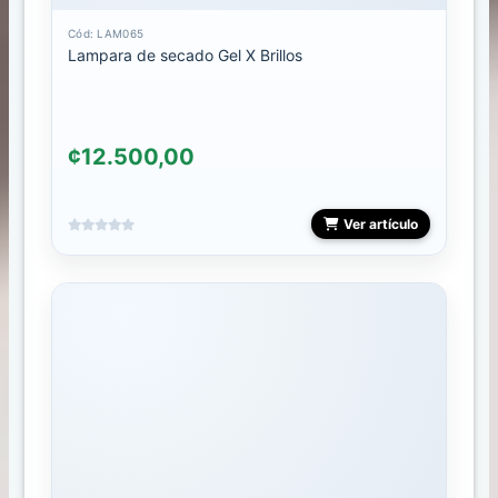
g
o
Cód: LAM065
Lampara de secado Gel X Brillos
FAMILIAS
ACCESORIOS
¢12.500,00
BRILLOS
Ver artículo
CABELLO
CARRUSELES
COMBOS
CRISTALES
CURSO
DEPILACION