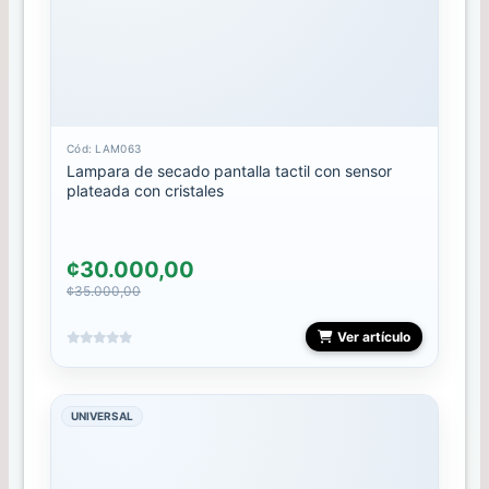
Mini
Gel
Polish
Mini
Rubber
10ml
Cód: LAM063
Lampara de secado pantalla tactil con sensor
Mini
plateada con cristales
semipermanantes
MOSTRARIO
¢30.000,00
¢35.000,00
PAINT
GEL
Ver artículo
PEDICURA
UNIVERSAL
PESTAÑAS
PINCELES