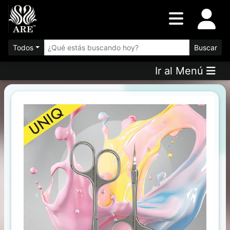
Inventario
DESTACADOS
Todos
Buscar
Ir al Menú
Artículos
Destacados
Los
más
Vendidos
Promociones
Novedades
Previous
Next
FILTRO
AVANZADO