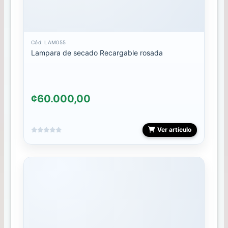
FOIL
Cód: LAM055
Gel
Lampara de secado Recargable rosada
Polish
GELES
¢60.000,00
HERRAMIENTAS
INOX
Ver artículo
Herramientas
LAMPARA
LIMAS
MALETAS