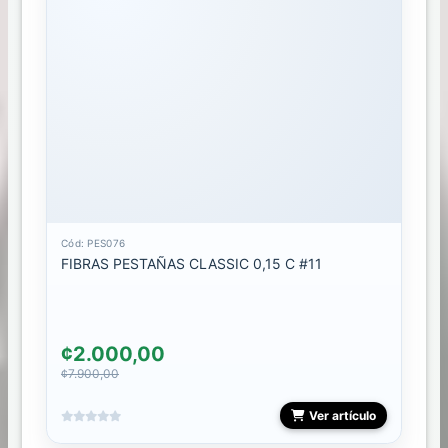
STAMPING
STICKER
DECALES
GEL
TALLER
Cód: PES076
FIBRAS PESTAÑAS CLASSIC 0,15 C #11
TIPS
TONES
SUCURSALES
¢2.000,00
¢7.900,00
ARE
Ver artículo
STORE