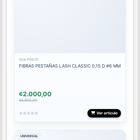
PLACA
POLVOS
POLY
GEL
PUNTAS
Cód: PES131
FIBRAS PESTAÑAS LASH CLASSIC 0,15 D #6 MM
REPUESTO
RUBBER
¢2.000,00
¢6.500,00
SELLOS
Ver artículo
SPIDER
GEL
UNIVERSAL
STALEKS