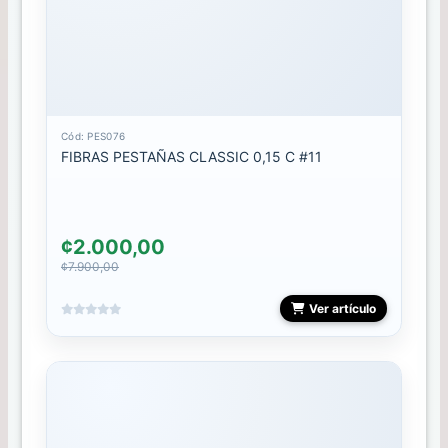
Mini
Gel
Polish
Mini
Rubber
10ml
Cód: PES076
FIBRAS PESTAÑAS CLASSIC 0,15 C #11
Mini
semipermanantes
MOSTRARIO
¢2.000,00
¢7.900,00
PAINT
GEL
Ver artículo
PEDICURA
PESTAÑAS
PINCELES