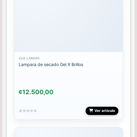
PLACA
POLVOS
POLY
GEL
PUNTAS
Cód: LAM065
Lampara de secado Gel X Brillos
REPUESTO
RUBBER
¢12.500,00
SELLOS
Ver artículo
SPIDER
GEL
STALEKS