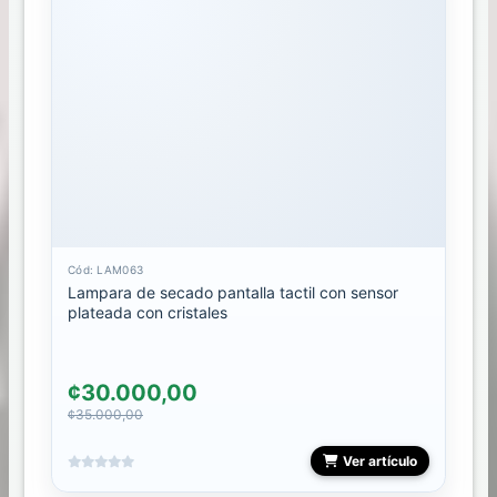
STAMPING
STICKER
DECALES
GEL
TALLER
Cód: LAM063
Lampara de secado pantalla tactil con sensor
TIPS
plateada con cristales
TONES
SUCURSALES
¢30.000,00
¢35.000,00
ARE
Ver artículo
STORE