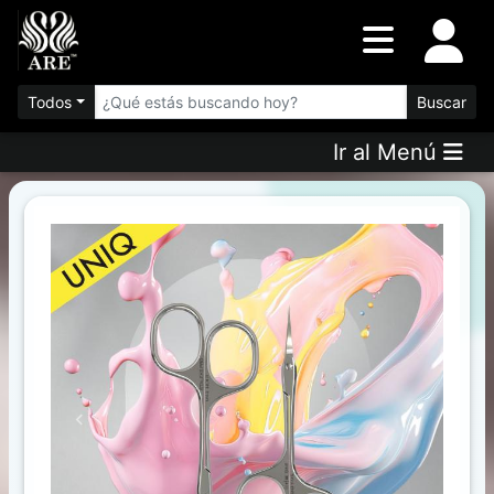
Inventario
DESTACADOS
Todos
Buscar
Ir al Menú
Artículos
Destacados
Los
más
Vendidos
Promociones
Novedades
Previous
Next
FILTRO
AVANZADO