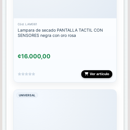
FOIL
Cód: LAM061
Gel
Lampara de secado PANTALLA TACTIL CON
Polish
SENSORES negra con oro rosa
GELES
¢16.000,00
HERRAMIENTAS
INOX
Ver artículo
Herramientas
LAMPARA
UNIVERSAL
LIMAS
MALETAS