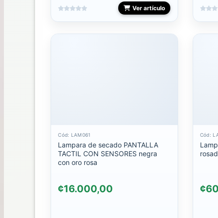
Mini
Ver artículo
Gel
Polish
Mini
Rubber
10ml
Mini
semipermanantes
MOSTRARIO
PAINT
Cód: LAM061
Cód: 
Lampara de secado PANTALLA
Lamp
GEL
TACTIL CON SENSORES negra
rosa
con oro rosa
PEDICURA
¢16.000,00
¢60
PESTAÑAS
PINCELES