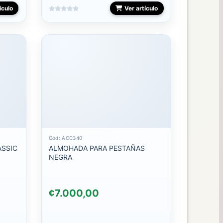
ículo
Ver artículo
Cód: ACC340
ASSIC
ALMOHADA PARA PESTAÑAS
NEGRA
¢7.000,00