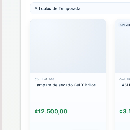
Artículos de Temporada
FOIL
UNIVE
Gel
Polish
GELES
HERRAMIENTAS
INOX
Herramientas
Cód: LAM065
Cód: P
Lampara de secado Gel X Brillos
LASH 
LAMPARA
LIMAS
¢12.500,00
¢3.
MALETAS