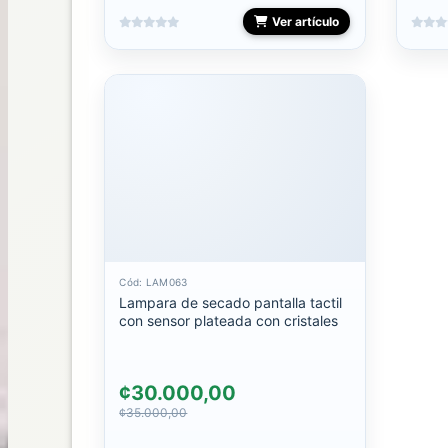
Ver artículo
PLACA
POLVOS
POLY
GEL
PUNTAS
REPUESTO
RUBBER
Cód: LAM063
Lampara de secado pantalla tactil
con sensor plateada con cristales
SELLOS
SPIDER
¢30.000,00
GEL
¢35.000,00
STALEKS