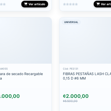
Ver artículo
Ver art
UNIVERSAL
LAM055
Cód: PES131
ara de secado Recargable
FIBRAS PESTAÑAS LASH CL
da
0,15 D #6 MM
.000,00
¢2.000,00
¢6.500,00