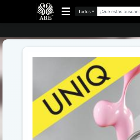
Todos
Inventario
DESTACADOS
Artículos
Destacados
Los
más
Vendidos
Promociones
Novedades
FILTRO
AVANZADO