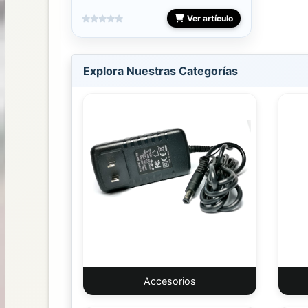
Ver artículo
STAMPING
STICKER
Explora Nuestras Categorías
DECALES
GEL
TALLER
TIPS
TONES
SUCURSALES
ARE
Accesorios
STORE