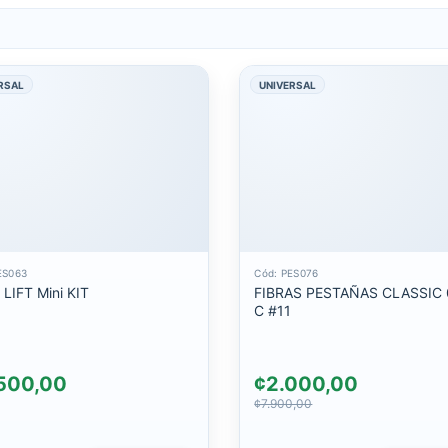
RSAL
UNIVERSAL
ES063
Cód: PES076
LIFT Mini KIT
FIBRAS PESTAÑAS CLASSIC 0,15
C #11
500,00
¢2.000,00
¢7.900,00